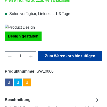
Preise inkl. MwSt. zzgl. Versandkosten
Sofort verfügbar, Lieferzeit: 1-3 Tage
Design gestalten
Produkt Anzahl: Gib den gewünschten Wert e
Zum Warenkorb hinzufügen
Produktnummer:
SW10066
Beschreibung