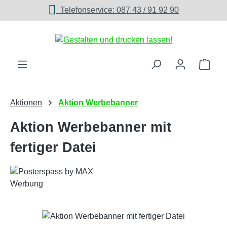
Telefonservice: 087 43 / 91 92 90
Zum Hauptinhalt springen
Ware
Aktionen
Aktion Werbebanner
Aktion Werbebanner mit
fertiger Datei
Bildergalerie überspringen