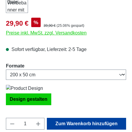
Verkaufspreis:
%
29,90 €
Regulärer Preis:
39,90 €
(25.06% gespart)
Preise inkl. MwSt. zzgl. Versandkosten
Sofort verfügbar, Lieferzeit: 2-5 Tage
auswählen
Formate
Design gestalten
Produkt Anzahl: Gib den gewünschten Wert e
Zum Warenkorb hinzufügen