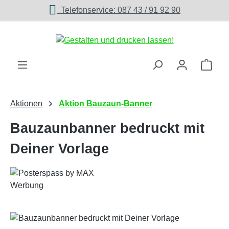
Telefonservice: 087 43 / 91 92 90
Zum Hauptinhalt springen
Ware
Aktionen
Aktion Bauzaun-Banner
Bauzaunbanner bedruckt mit
Deiner Vorlage
Bildergalerie überspringen