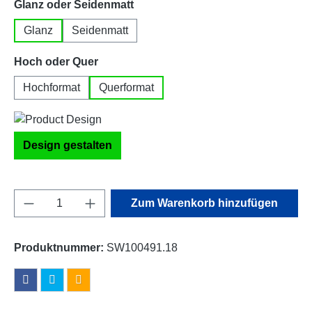
auswählen
Glanz oder Seidenmatt
Glanz
Seidenmatt
auswählen
Hoch oder Quer
Hochformat
Querformat
Design gestalten
Produkt Anzahl: Gib den gewünschten Wert e
Zum Warenkorb hinzufügen
Produktnummer:
SW100491.18