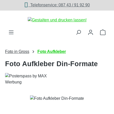
Telefonservice: 087 43 / 91 92 90
Zum Hauptinhalt springen
Ware
Foto in Gross
Foto Aufkleber
Foto Aufkleber Din-Formate
Bildergalerie überspringen