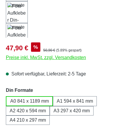
Verkaufspreis:
%
47,90 €
Regulärer Preis:
50,90 €
(5.89% gespart)
Preise inkl. MwSt. zzgl. Versandkosten
Sofort verfügbar, Lieferzeit: 2-5 Tage
auswählen
Din Formate
A0 841 x 1189 mm
A1 594 x 841 mm
A2 420 x 594 mm
A3 297 x 420 mm
A4 210 x 297 mm