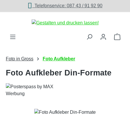
Telefonservice: 087 43 / 91 92 90
Zum Hauptinhalt springen
Ware
Foto in Gross
Foto Aufkleber
Foto Aufkleber Din-Formate
Bildergalerie überspringen