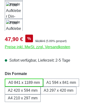
Verkaufspreis:
%
47,90 €
Regulärer Preis:
50,90 €
(5.89% gespart)
Preise inkl. MwSt. zzgl. Versandkosten
Sofort verfügbar, Lieferzeit: 2-5 Tage
auswählen
Din Formate
A0 841 x 1189 mm
A1 594 x 841 mm
A2 420 x 594 mm
A3 297 x 420 mm
A4 210 x 297 mm