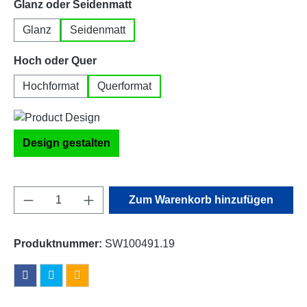
auswählen
Glanz oder Seidenmatt
Glanz
Seidenmatt
auswählen
Hoch oder Quer
Hochformat
Querformat
Design gestalten
Produkt Anzahl: Gib den gewünschten Wert e
Zum Warenkorb hinzufügen
Produktnummer:
SW100491.19