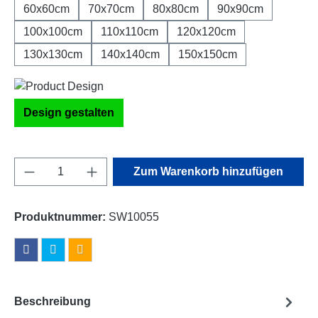
60x60cm
70x70cm
80x80cm
90x90cm
100x100cm
110x110cm
120x120cm
130x130cm
140x140cm
150x150cm
Design gestalten
Produkt Anzahl: Gib den gewünschten Wert e
Zum Warenkorb hinzufügen
Produktnummer:
SW10055
Beschreibung