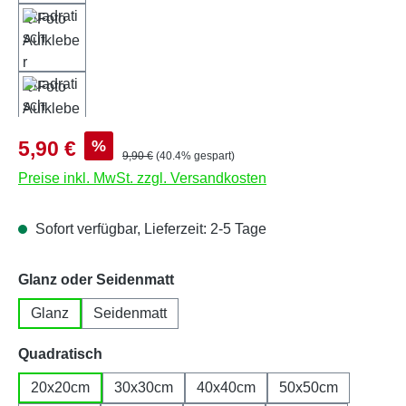
Verkaufspreis:
%
5,90 €
Regulärer Preis:
9,90 €
(40.4% gespart)
Preise inkl. MwSt. zzgl. Versandkosten
Sofort verfügbar, Lieferzeit: 2-5 Tage
auswählen
Glanz oder Seidenmatt
Glanz
Seidenmatt
auswählen
Quadratisch
20x20cm
30x30cm
40x40cm
50x50cm