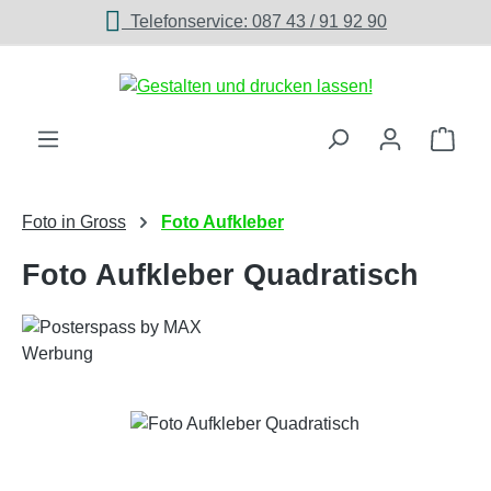
Telefonservice: 087 43 / 91 92 90
Zum Hauptinhalt springen
Ware
Foto in Gross
Foto Aufkleber
Foto Aufkleber Quadratisch
Bildergalerie überspringen