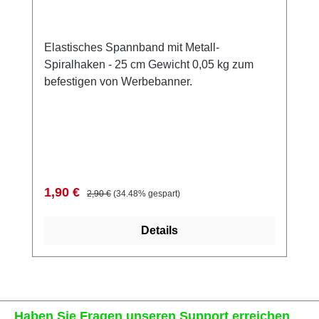
Elastisches Spannband mit Metall-
Spiralhaken - 25 cm Gewicht 0,05 kg zum
befestigen von Werbebanner.
Verkaufspreis:
Regulärer Preis:
1,90 €
2,90 €
(34.48% gespart)
Details
Haben Sie Fragen unseren Support erreichen