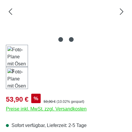
Verkaufspreis:
%
53,90 €
Regulärer Preis:
59,90 €
(10.02% gespart)
Preise inkl. MwSt. zzgl. Versandkosten
Sofort verfügbar, Lieferzeit: 2-5 Tage