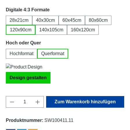
auswählen
Digitale 4:3 Formate
28x21cm
40x30cm
60x45cm
80x60cm
120x90cm
140x105cm
160x120cm
auswählen
Hoch oder Quer
Hochformat
Querformat
Design gestalten
Produkt Anzahl: Gib den gewünschten Wert e
Zum Warenkorb hinzufügen
Produktnummer:
SW100411.11