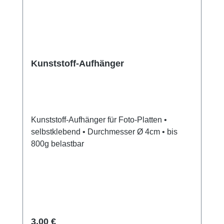
Kunststoff-Aufhänger
Kunststoff-Aufhänger für Foto-Platten •
selbstklebend • Durchmesser Ø 4cm • bis
800g belastbar
Regulärer Preis:
3,00 €