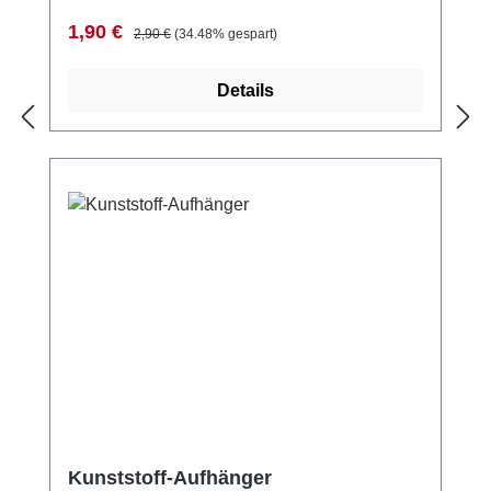
Verkaufspreis:
Regulärer Preis:
1,90 €
2,90 €
(34.48% gespart)
Details
Kunststoff-Aufhänger