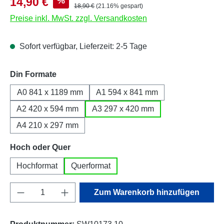
%
14,90 €
Regulärer Preis:
18,90 €
(21.16% gespart)
Preise inkl. MwSt. zzgl. Versandkosten
Sofort verfügbar, Lieferzeit: 2-5 Tage
auswählen
Din Formate
A0 841 x 1189 mm
A1 594 x 841 mm
A2 420 x 594 mm
A3 297 x 420 mm
A4 210 x 297 mm
auswählen
Hoch oder Quer
Hochformat
Querformat
Produkt Anzahl: Gib den gewünschten Wert e
Zum Warenkorb hinzufügen