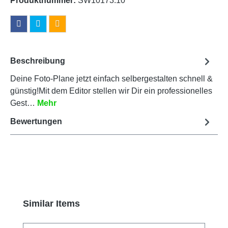
Produktnummer:
SW10173.10
Beschreibung
Deine Foto-Plane jetzt einfach selbergestalten schnell &
günstig!Mit dem Editor stellen wir Dir ein professionelles
Gest…
Mehr
Bewertungen
Produktgalerie überspringen
Similar Items