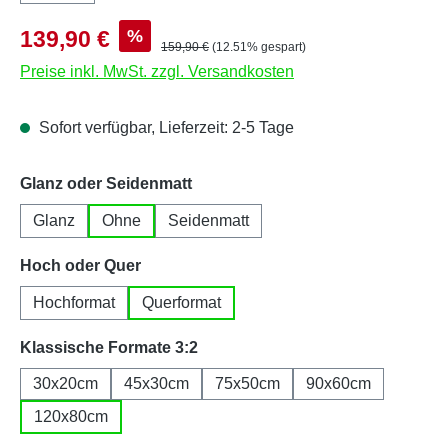
Verkaufspreis:
%
139,90 €
Regulärer Preis:
159,90 €
(12.51% gespart)
Preise inkl. MwSt. zzgl. Versandkosten
Sofort verfügbar, Lieferzeit: 2-5 Tage
auswählen
Glanz oder Seidenmatt
Glanz
Ohne
Seidenmatt
auswählen
Hoch oder Quer
Hochformat
Querformat
auswählen
Klassische Formate 3:2
30x20cm
45x30cm
75x50cm
90x60cm
120x80cm