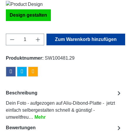
Design gestalten
Produkt Anzahl: Gib den gewünschten Wert e
Zum Warenkorb hinzufügen
Produktnummer:
SW100481.29
Beschreibung
Dein Foto - aufgezogen auf Aliu-Dibond-Platte - jetzt
einfach selbergestalten schnell & günstig! -
umweltfreu…
Mehr
Bewertungen