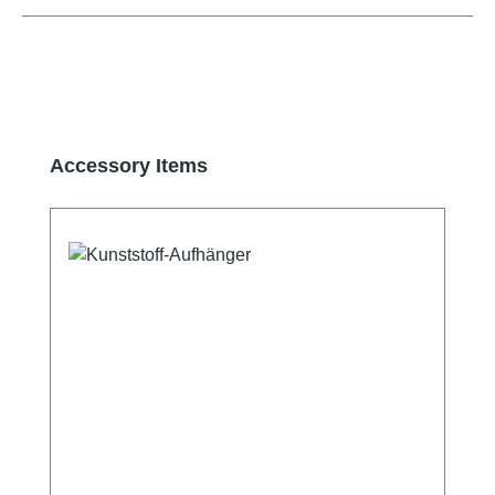
Produktgalerie überspringen
Accessory Items