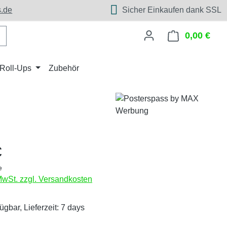
.de
Sicher Einkaufen dank SSL
0,00 €
Ware
Roll-Ups
Zubehör
eis:
€
e
 MwSt. zzgl. Versandkosten
ügbar, Lieferzeit: 7 days