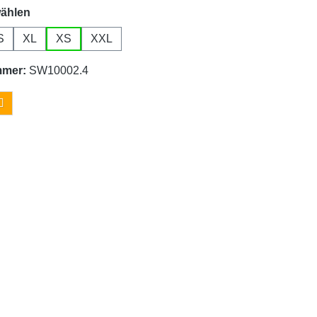
auswählen
ählen
S
XL
XS
XXL
mmer:
SW10002.4