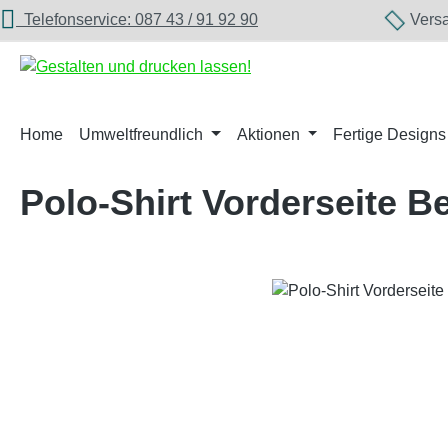
Telefonservice: 087 43 / 91 92 90
Versan
m Hauptinhalt springen
Zur Suche springen
Zur Hauptnavigation springen
Home
Umweltfreundlich
Aktionen
Fertige Designs
Polo-Shirt Vorderseite B
Bildergalerie überspringen