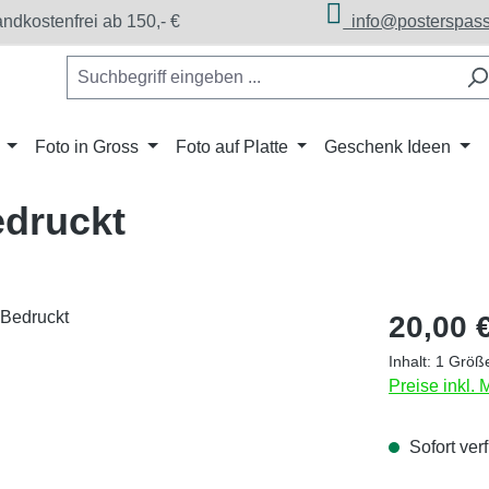
dkostenfrei ab 150,- €
info@posterspass
Foto in Gross
Foto auf Platte
Geschenk Ideen
edruckt
Regulärer Pr
20,00 
Inhalt:
1 Größ
Preise inkl.
Sofort verf