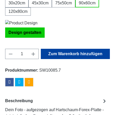
30x20cm
45x30cm
75x50cm
90x60cm
120x80cm
Design gestalten
Produkt Anzahl: Gib den gewünschten Wert e
Zum Warenkorb hinzufügen
Produktnummer:
SW10085.7
Beschreibung
Dein Foto - aufgezogen auf Hartschaum-Forex-Platte -