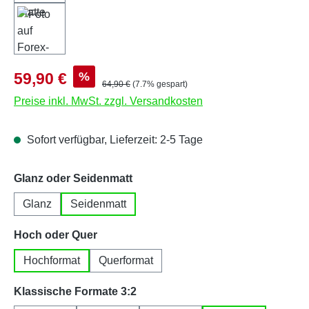
Verkaufspreis:
%
59,90 €
Regulärer Preis:
64,90 €
(7.7% gespart)
Preise inkl. MwSt. zzgl. Versandkosten
Sofort verfügbar, Lieferzeit: 2-5 Tage
auswählen
Glanz oder Seidenmatt
Glanz
Seidenmatt
auswählen
Hoch oder Quer
Hochformat
Querformat
auswählen
Klassische Formate 3:2