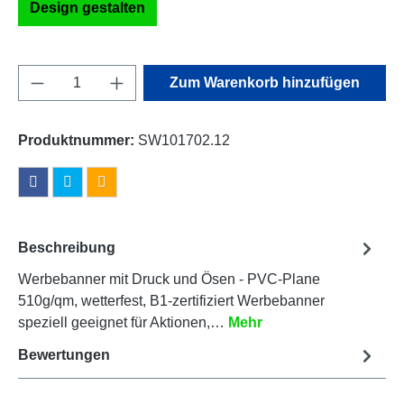
Design gestalten
Produkt Anzahl: Gib den gewünschten Wert e
Zum Warenkorb hinzufügen
Produktnummer:
SW101702.12
Beschreibung
Werbebanner mit Druck und Ösen - PVC-Plane
510g/qm, wetterfest, B1-zertifiziert Werbebanner
speziell geeignet für Aktionen,…
Mehr
Bewertungen