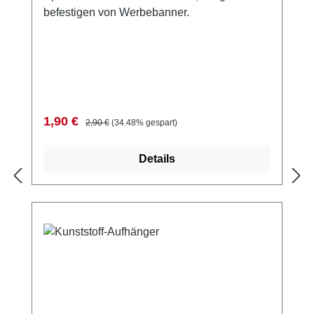
befestigen von Werbebanner.
Verkaufspreis:
Regulärer Preis:
1,90 €
2,90 €
(34.48% gespart)
Details