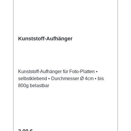
Kunststoff-Aufhänger
Kunststoff-Aufhänger für Foto-Platten •
selbstklebend • Durchmesser Ø 4cm • bis
800g belastbar
Regulärer Preis:
3,00 €