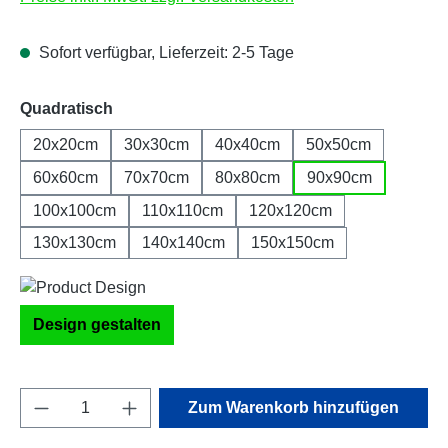
Sofort verfügbar, Lieferzeit: 2-5 Tage
auswählen
Quadratisch
20x20cm
30x30cm
40x40cm
50x50cm
60x60cm
70x70cm
80x80cm
90x90cm
100x100cm
110x110cm
120x120cm
130x130cm
140x140cm
150x150cm
Design gestalten
Produkt Anzahl: Gib den gewünschten Wert e
Zum Warenkorb hinzufügen