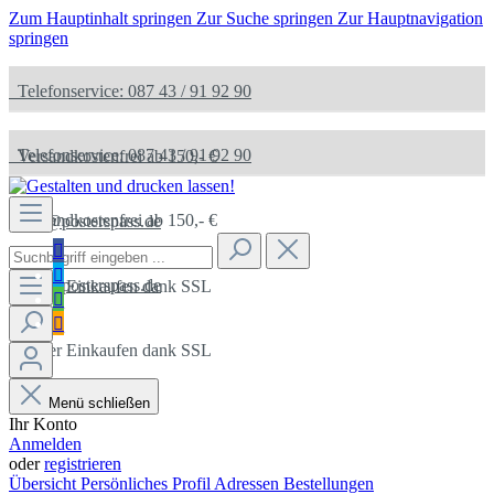
Zum Hauptinhalt springen
Zur Suche springen
Zur Hauptnavigation
springen
Telefonservice: 087 43 / 91 92 90
Telefonservice: 087 43 / 91 92 90
Versandkostenfrei ab 150,- €
Versandkostenfrei ab 150,- €
info@posterspass.de
info@posterspass.de
Sicher Einkaufen dank SSL
Sicher Einkaufen dank SSL
Menü schließen
Ihr Konto
Anmelden
oder
registrieren
Übersicht
Persönliches Profil
Adressen
Bestellungen