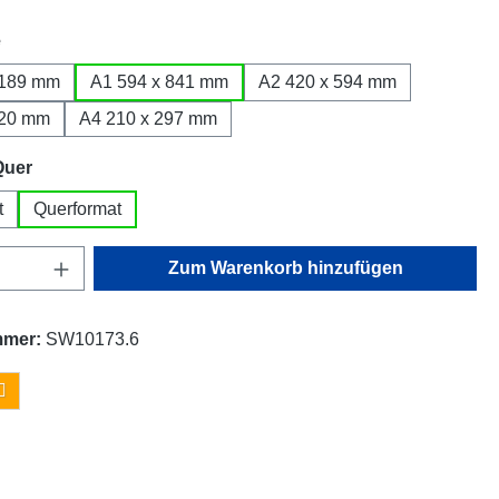
auswählen
e
1189 mm
A1 594 x 841 mm
A2 420 x 594 mm
420 mm
A4 210 x 297 mm
auswählen
Quer
t
Querformat
Anzahl: Gib den gewünschten Wert ein oder
Zum Warenkorb hinzufügen
mmer:
SW10173.6