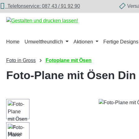
Telefonservice: 087 43 / 91 92 90
Versan
m Hauptinhalt springen
Zur Suche springen
Zur Hauptnavigation springen
Home
Umweltfreundlich
Aktionen
Fertige Designs
Foto in Gross
Fotoplane mit Ösen
Foto-Plane mit Ösen Din
Bildergalerie überspringen