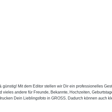
& günstig! Mit dem Editor stellen wir Dir ein professionelles Ge
d vieles andere für Freunde, Bekannte, Hochzeiten, Geburtstage
drucken Dein Lieblingsfoto in GROSS. Dadurch können auch kl
euesten LATEX-Printtechnologie bedruckt auf hochwertigem 240