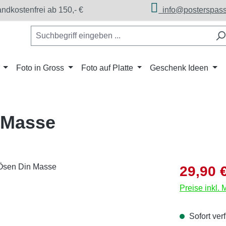
dkostenfrei ab 150,- €
info@posterspass
Foto in Gross
Foto auf Platte
Geschenk Ideen
 Masse
Verkaufsprei
29,90 
Preise inkl.
Sofort verf