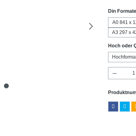
Din Format
A0 841 x 
A3 297 x 
Hoch oder 
Hochforma
Produkt 
Produktnu