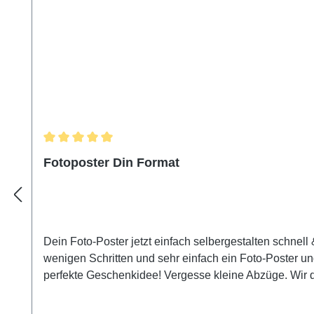
Durchschnittliche Bewertung von 5 von 5 Sternen
Fotoposter Din Format
Dein Foto-Poster jetzt einfach selbergestalten schnell 
wenigen Schritten und sehr einfach ein Foto-Poster un
perfekte Geschenkidee! Vergesse kleine Abzüge. Wir 
persönliches Fotoposter, umweltfreundlich mit der n