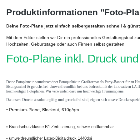
Produktinformationen "Foto-Pl
Deine Foto-Plane jetzt einfach selbergestalten schnell & günst
Mit dem Editor stellen wir Dir ein professionelles Gestaltungstool
Hochzeiten, Geburtstage oder auch Firmen selbst gestalten.
Foto-Plane inkl. Druck un
Deine Fotoplane in wunderschöner Fotoqualität in Großformat als Party-Banner für zu Haus
lösungsmittel-& geruchsfrei. Umweltfreundlich bei uns bedruckt mit der innovativen LAT
hochwertigen Fotoplanen. Wir verwenden dazu nur hochwertige Premiumplane.
Da unsere Drucke absolut ungiftig und geruchsfrei sind, eignen sich unsere Drucke spezi
• Premium-Plane, Blockout, 610g/qm
• Brandschutzklasse B1 Zertifizierung, schwer entflammbar
• umweltfreundlicher Latex-Digitaldruck 1440dpi