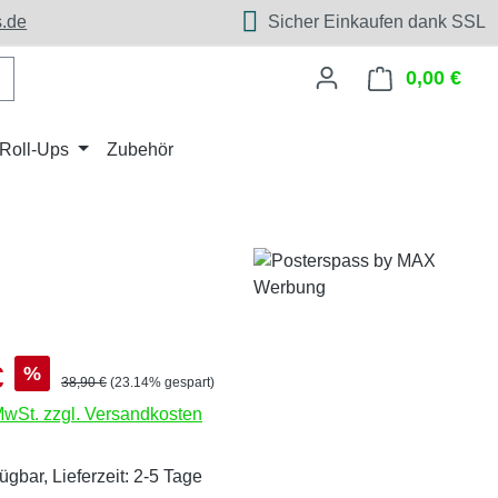
.de
Sicher Einkaufen dank SSL
0,00 €
Ware
Roll-Ups
Zubehör
s:
€
%
Regulärer Preis:
38,90 €
(23.14% gespart)
 MwSt. zzgl. Versandkosten
ügbar, Lieferzeit: 2-5 Tage