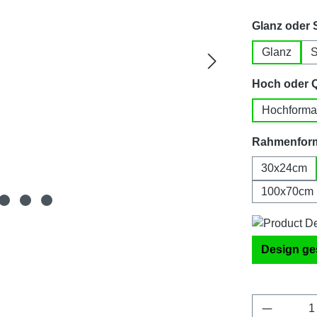
Glanz oder 
Glanz
S
Hoch oder 
Hochforma
Rahmenfor
30x24cm
100x70cm
Design ge
Produkt 