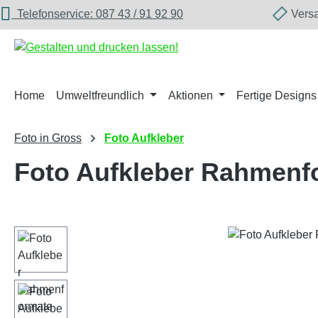
Telefonservice: 087 43 / 91 92 90
Versan
m Hauptinhalt springen
Zur Suche springen
Zur Hauptnavigation springen
Home
Umweltfreundlich
Aktionen
Fertige Designs
Foto in Gross
Foto Aufkleber
Foto Aufkleber Rahmenf
Bildergalerie überspringen