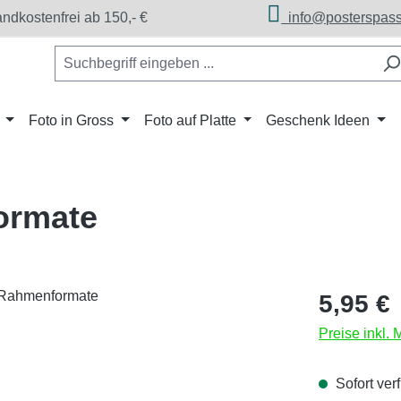
dkostenfrei ab 150,- €
info@posterspass
Foto in Gross
Foto auf Platte
Geschenk Ideen
ormate
Regulärer Pr
5,95 €
Preise inkl.
Sofort verf