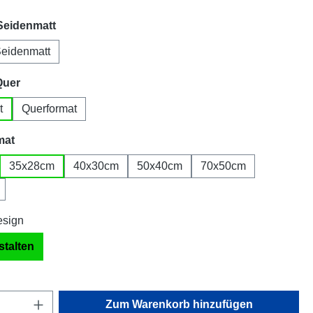
auswählen
Seidenmatt
eidenmatt
auswählen
Quer
t
Querformat
auswählen
mat
35x28cm
40x30cm
50x40cm
70x50cm
stalten
Anzahl: Gib den gewünschten Wert ein oder
Zum Warenkorb hinzufügen