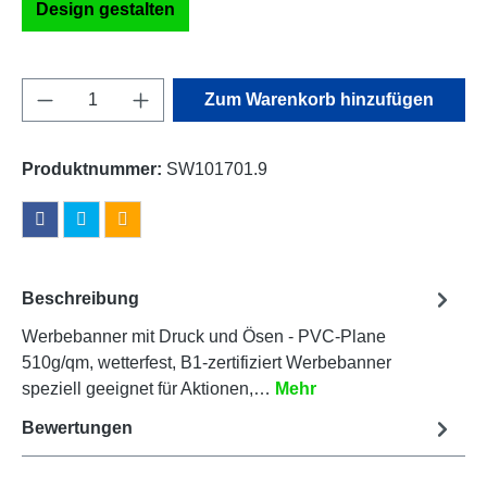
Design gestalten
Produkt Anzahl: Gib den gewünschten Wert e
Zum Warenkorb hinzufügen
Produktnummer:
SW101701.9
Beschreibung
Werbebanner mit Druck und Ösen - PVC-Plane
510g/qm, wetterfest, B1-zertifiziert Werbebanner
speziell geeignet für Aktionen,…
Mehr
Bewertungen