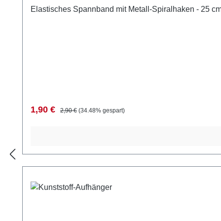
Elastisches Spannband mit Metall-Spiralhaken - 25 c
Verkaufspreis:
Regulärer Preis:
1,90 €
2,90 €
(34.48% gespart)