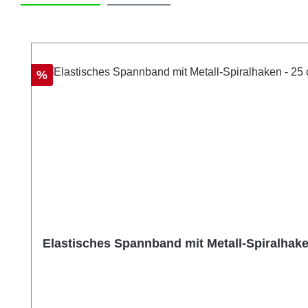
Produktgalerie überspringen
Rabatt
%
Elastisches Spannband mit Metall-Spiralhake