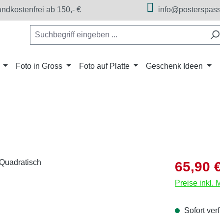
dkostenfrei ab 150,- €
info@posterspass
Foto in Gross
Foto auf Platte
Geschenk Ideen
Verkaufsprei
65,90 
Preise inkl.
Sofort verf