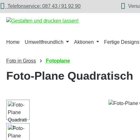
Telefonservice: 087 43 / 91 92 90
Versan
m Hauptinhalt springen
Zur Suche springen
Zur Hauptnavigation springen
Home
Umweltfreundlich
Aktionen
Fertige Designs
Foto in Gross
Fotoplane
Foto-Plane Quadratisch
Bildergalerie überspringen