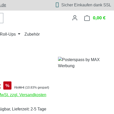
.de
Sicher Einkaufen dank SSL
0,00 €
Ware
Roll-Ups
Zubehör
s:
€
%
Regulärer Preis:
73,90 €
(10.83% gespart)
 MwSt. zzgl. Versandkosten
ügbar, Lieferzeit: 2-5 Tage