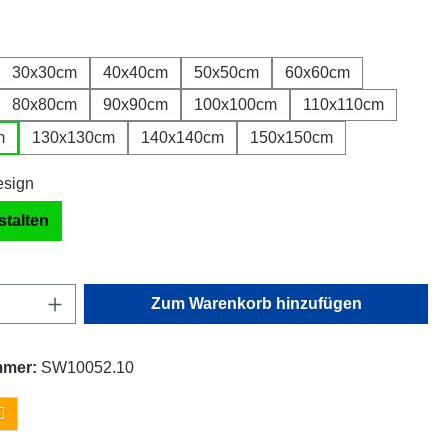
auswählen
h
30x30cm
40x40cm
50x50cm
60x60cm
80x80cm
90x90cm
100x100cm
110x110cm
m
130x130cm
140x140cm
150x150cm
stalten
Anzahl: Gib den gewünschten Wert ein oder
Zum Warenkorb hinzufügen
mmer:
SW10052.10