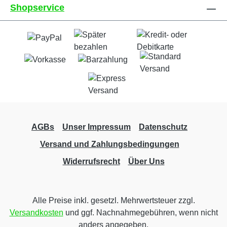
Shopservice
und 100% lösungsmittelfrei• PVC Frontlit
Banner, Planenmaterial, 510g/qm•
Brandschutzklasse B1 Zertifizierung, schwer
entflammbar• umweltfreundlicher Latex-
Digitaldruck 1440dpi• fotorealistischer Druck•
100% wetterfest + UV-beständig,
wiederverwendbar• wasserbeständig• für den
Außenbereich und Innenbereich•
zugeschnitten auf das von Ihnen bestellte
Format
AGBs
Unser Impressum
Datenschutz
Versand und Zahlungsbedingungen
Widerrufsrecht
Über Uns
Alle Preise inkl. gesetzl. Mehrwertsteuer zzgl.
Versandkosten
und ggf. Nachnahmegebühren, wenn nicht
anders angegeben.