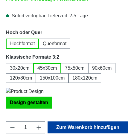
Sofort verfügbar, Lieferzeit: 2-5 Tage
auswählen
Hoch oder Quer
Hochformat
Querformat
auswählen
Klassische Formate 3:2
30x20cm
45x30cm
75x50cm
90x60cm
120x80cm
150x100cm
180x120cm
Design gestalten
Produkt Anzahl: Gib den gewünschten Wert e
Zum Warenkorb hinzufügen