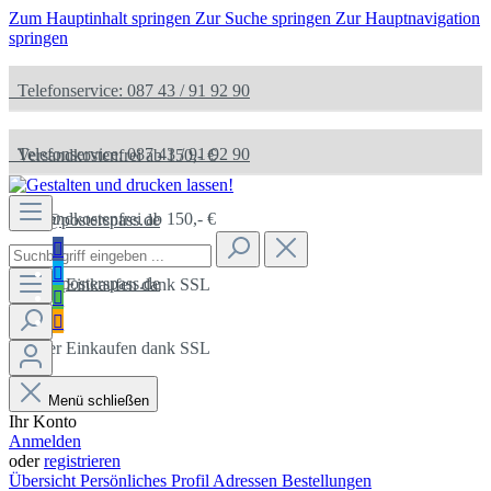
Zum Hauptinhalt springen
Zur Suche springen
Zur Hauptnavigation
springen
Telefonservice: 087 43 / 91 92 90
Telefonservice: 087 43 / 91 92 90
Versandkostenfrei ab 150,- €
Versandkostenfrei ab 150,- €
info@posterspass.de
info@posterspass.de
Sicher Einkaufen dank SSL
Sicher Einkaufen dank SSL
Menü schließen
Ihr Konto
Anmelden
oder
registrieren
Übersicht
Persönliches Profil
Adressen
Bestellungen