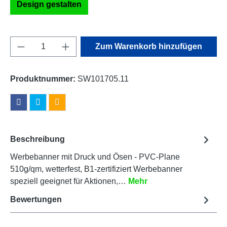
Design gestalten
Produkt Anzahl: Gib den gewünschten Wert e
Zum Warenkorb hinzufügen
Produktnummer:
SW101705.11
Beschreibung
Werbebanner mit Druck und Ösen - PVC-Plane
510g/qm, wetterfest, B1-zertifiziert Werbebanner
speziell geeignet für Aktionen,…
Mehr
Bewertungen