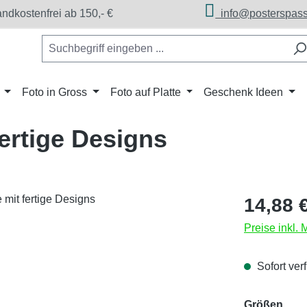
dkostenfrei ab 150,- €
info@posterspass
Foto in Gross
Foto auf Platte
Geschenk Ideen
ertige Designs
Regulärer Pr
14,88 
Preise inkl.
Sofort verf
aus
Größen