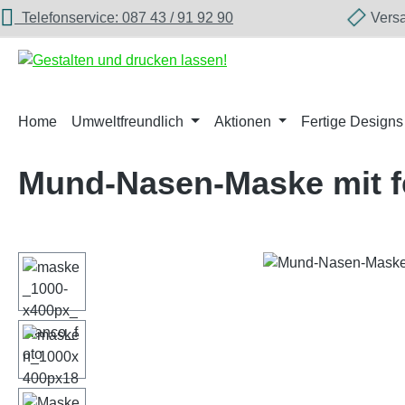
Telefonservice: 087 43 / 91 92 90
Versan
m Hauptinhalt springen
Zur Suche springen
Zur Hauptnavigation springen
Home
Umweltfreundlich
Aktionen
Fertige Designs
Mund-Nasen-Maske mit f
Bildergalerie überspringen