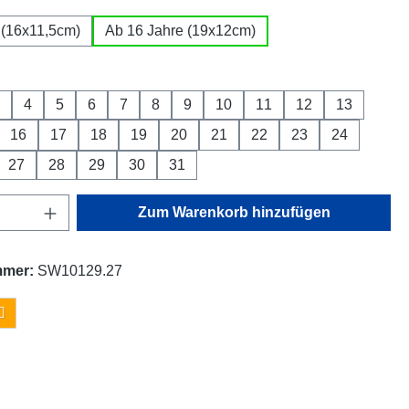
 (16x11,5cm)
Ab 16 Jahre (19x12cm)
wählen
4
5
6
7
8
9
10
11
12
13
16
17
18
19
20
21
22
23
24
27
28
29
30
31
Anzahl: Gib den gewünschten Wert ein oder
Zum Warenkorb hinzufügen
mmer:
SW10129.27