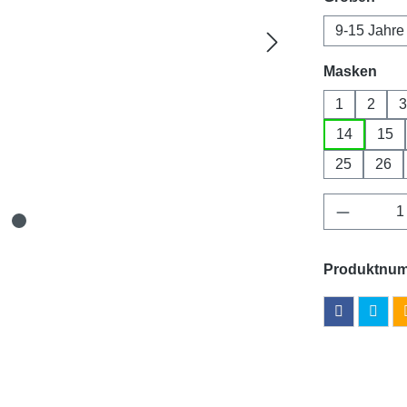
9-15 Jahre
aus
Masken
1
2
3
14
15
25
26
Produkt 
Produktnu