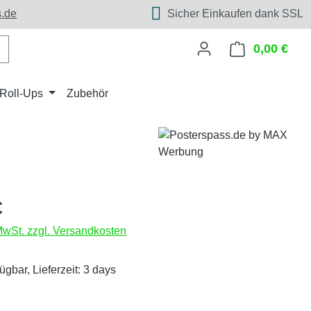
.de
Sicher Einkaufen dank SSL
0,00 €
Ware
Roll-Ups
Zubehör
eis:
€
 MwSt. zzgl. Versandkosten
ügbar, Lieferzeit: 3 days
wählen