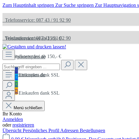
Zum Hauptinhalt springen
Zur Suche springen
Zur Hauptnavigation 
Telefonservice: 087 43 / 91 92 90
Telefonservice: 087 43 / 91 92 90
Versandkostenfrei ab 150,- €
Versandkostenfrei ab 150,- €
info@posterspass.de
info@posterspass.de
Sicher Einkaufen dank SSL
Sicher Einkaufen dank SSL
Menü schließen
Ihr Konto
Anmelden
oder
registrieren
Übersicht
Persönliches Profil
Adressen
Bestellungen