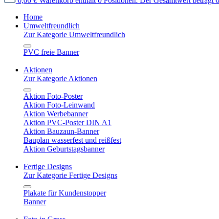
0,00 €
Warenkorb enthält 0 Positionen. Der Gesamtwert beträgt 0
Home
Umweltfreundlich
Zur Kategorie Umweltfreundlich
PVC freie Banner
Aktionen
Zur Kategorie Aktionen
Aktion Foto-Poster
Aktion Foto-Leinwand
Aktion Werbebanner
Aktion PVC-Poster DIN A1
Aktion Bauzaun-Banner
Bauplan wasserfest und reißfest
Aktion Geburtstagsbanner
Fertige Designs
Zur Kategorie Fertige Designs
Plakate für Kundenstopper
Banner