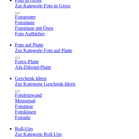
Foto in Gross
Zur Kategorie Foto in Gross
Fotoposter
Fotoplane
Fotoplane mit Ösen
Foto Aufkleber
Foto auf Platte
Zur Kategorie Foto auf Platte
Forex-Platte
Alu-Dibond-Platte
Geschenk Ideen
Zur Kategorie Geschenk Ideen
Fotoleinwand
Mousepad
Fototasse
Fotokissen
Fotouhr
Roll-Ups
Zur Kategorie Roll-Ups