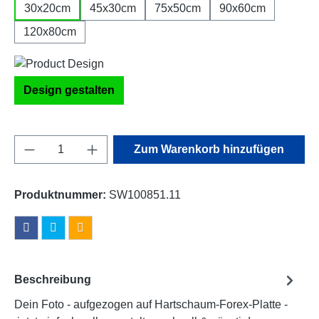
30x20cm
45x30cm
75x50cm
90x60cm
120x80cm
Design gestalten
Produkt Anzahl: Gib den gewünschten Wert e
Zum Warenkorb hinzufügen
Produktnummer:
SW100851.11
Beschreibung
Dein Foto - aufgezogen auf Hartschaum-Forex-Platte -