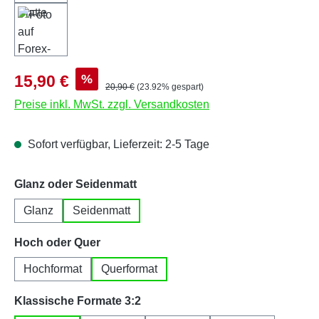
Verkaufspreis:
%
15,90 €
Regulärer Preis:
20,90 €
(23.92% gespart)
Preise inkl. MwSt. zzgl. Versandkosten
Sofort verfügbar, Lieferzeit: 2-5 Tage
auswählen
Glanz oder Seidenmatt
Glanz
Seidenmatt
auswählen
Hoch oder Quer
Hochformat
Querformat
auswählen
Klassische Formate 3:2